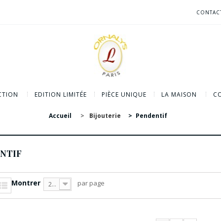
CONTAC
CTION
EDITION LIMITÉE
PIÈCE UNIQUE
LA MAISON
CO
Accueil
>
Bijouterie
>
Pendentif
NTIF
Montrer
par page
20