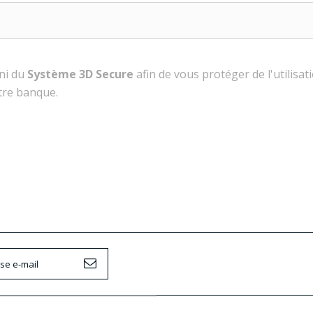
ni du
Système 3D Secure
afin de vous protéger de l'utilisat
tre banque.