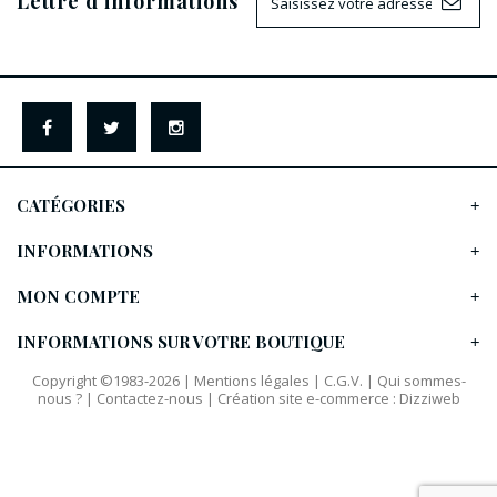
Lettre d'informations
CATÉGORIES
INFORMATIONS
MON COMPTE
INFORMATIONS SUR VOTRE BOUTIQUE
Copyright ©1983-2026 |
Mentions légales
|
C.G.V.
|
Qui sommes-
nous ?
|
Contactez-nous
|
Création site e-commerce
:
Dizziweb