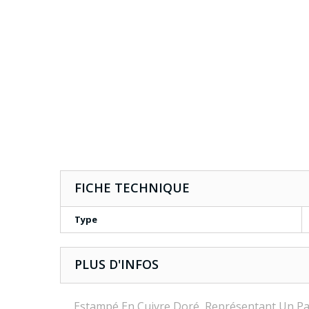
FICHE TECHNIQUE
Type
PLUS D'INFOS
Estampé En Cuivre Doré, Représentant Un Pa