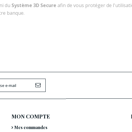
ni du
Système 3D Secure
afin de vous protéger de l'utilisat
tre banque.
MON COMPTE
Mes commandes